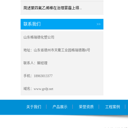
简述聚四氟乙烯棒在治理雾霾上得...
联系我们
>>
山东格瑞德化塑公司
地址：山东省德州市天衢工业园格瑞德路6号
联系人：解经理
手机：18963013377
域名：www.grdjt.net
关于我们
产品展示
荣誉资质
工程案例