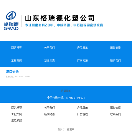
网站首页
关于我们
产品展示
荣誉资质
工程案例
新闻动态
厂房容貌
联系我们
港口码头
发表时间：2022-06-08 11:23:05
回到顶部
18963013377
全国咨询电话：
网站首页
关于我们
产品展示
荣誉资质
工程案例
新闻动态
厂房容貌
联系我们
常见问题
备案号：
备案中